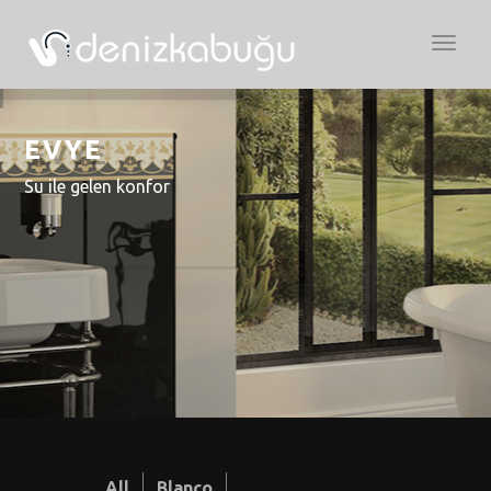
Açılır
Menü
EVYE
Su ile gelen konfor
All
Blanco