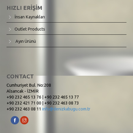
HIZLI ERİŞİM
İnsan Kaynakları
Outlet Products
Ayın Ürünü
CONTACT
Cumhuriyet Bul. No:208
Alsancak - İZMİR
+90 232 465 13 76 | +90 232 465 13 77
+90 232 421 71 00 | +90 232 463 08 73
+90 232 463 08 11
info@denizkabugu.com.tr