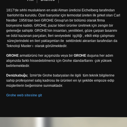
1817'de sıhhi muslukların en eski Alman üreticisi Eichelberg tarafından
Iserlohn'da kuruldu. Özel banyolar için termostat üreten ilk şirket olan Carl
Nestler 1956'dan beri GROHE Group'un bir bölümü olarak firma
bünyesine katıldı. GROHE, pazar lideri ürünler üretmek için zengin bir
geleneğe sahiptir. GROHE'nin insanları, yenilikleri, göze çarpan tasarımı
ve ödül kazanan parçaları, İleri seviyedeki işçiliği , etkili ekip çalışması
süreçlerindeki en ileri yaklaşımları ile sektördeki akranları tarafından da
Teknoloji Master ı olarak görülmektedir.
GROHE
armatürünü her açışınızda veya bir
GROHE
duşuna her adım
atışınızda farklı hissedebilmeniz için Grohe standartlarını çok yüksek
belirlemektedir.
Denizkabuğu
; İzmir'de Grohe bataryaları ile ilgili tüm teknik bilgilerine
sahip profesyonel satış kadrosu ile ürünleri en iyi şekilde empoze edip
müşterilerin beğenisine sunmaktadır.
Grohe web sitesine git